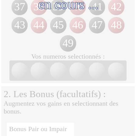
37
38
39
40
41
42
43
44
45
46
47
48
49
Vos numeros selectionnés :
2. Les Bonus (facultatifs) :
Augmentez vos gains en selectionnant des
bonus.
Bonus Pair ou Impair