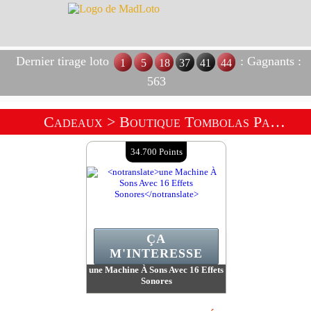
Dernier tirage loto
: Gagnants :
1
5
18
37
41
44
563
Cadeaux
> Boutique Tombolas Party Time !
34.700 Points
ÇA
M'INTERESSE
une Machine À Sons Avec 16 Effets
Sonores
Valeur :
34 700 Points
Quantité Disponible :
1