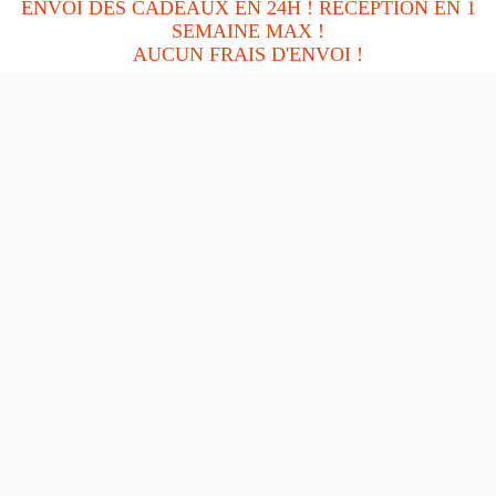
ENVOI DES CADEAUX EN 24H ! RÉCEPTION EN 1
Date de Fin :
27/08/2026 23:59:59
SEMAINE MAX !
AUCUN FRAIS D'ENVOI !