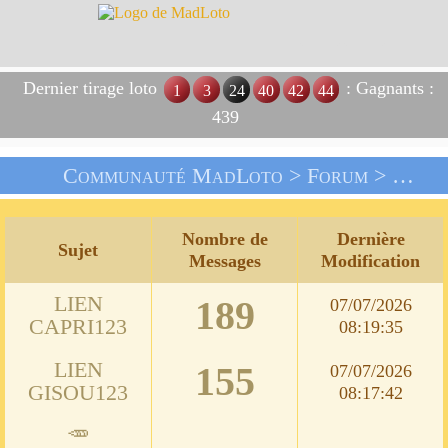
Dernier tirage loto
: Gagnants :
1
3
24
40
42
44
439
Communauté MadLoto >
Forum
> Les Jeux
Nombre de
Dernière
Sujet
Messages
Modification
LIEN
189
07/07/2026
CAPRI123
08:19:35
LIEN
155
07/07/2026
GISOU123
08:17:42
🥕