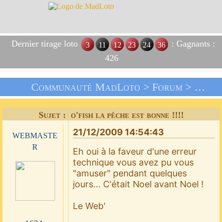
Dernier tirage loto
: Gagnants :
3
11
12
23
24
36
426
Communauté MadLoto >
Forum
>
Les J
Sujet : o'fish la pêche est bonne !!!!
21/12/2009 14:54:43
webmaste
r
Eh oui à la faveur d'une erreur
technique vous avez pu vous
"amuser" pendant quelques
jours... C'était Noel avant Noel !
Le Web'