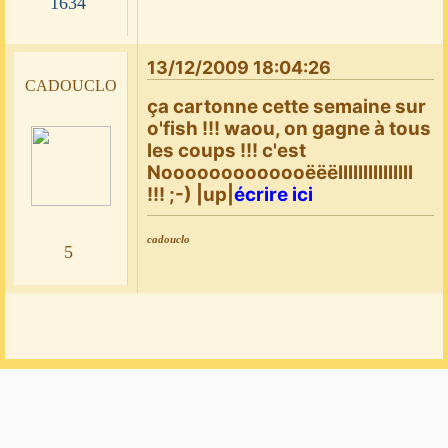
1634
13/12/2009 18:04:26
cadouclo
ça cartonne cette semaine sur
o'fish !!! waou, on gagne à tous
les coups !!! c'est
Nooooooooooooëëëlllllllllllllll
!!! ;-) |up|
écrire ici
cadouclo
5