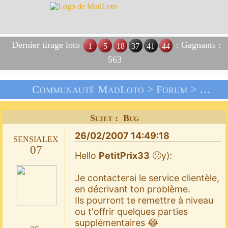
Dernier tirage loto
: Gagnants :
1
5
18
37
41
44
563
Communauté MadLoto >
Forum
>
Les J
Sujet : Bug
26/02/2007 14:49:18
sensialex
07
Hello
PetitPrix33
🙁y):
Je contacterai le service clientèle,
en décrivant ton problème.
Ils pourront te remettre à niveau
ou t'offrir quelques parties
supplémentaires 😂