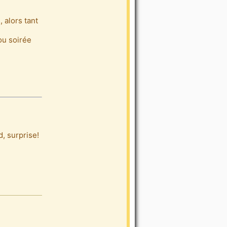
, alors tant
ou soirée
d, surprise!