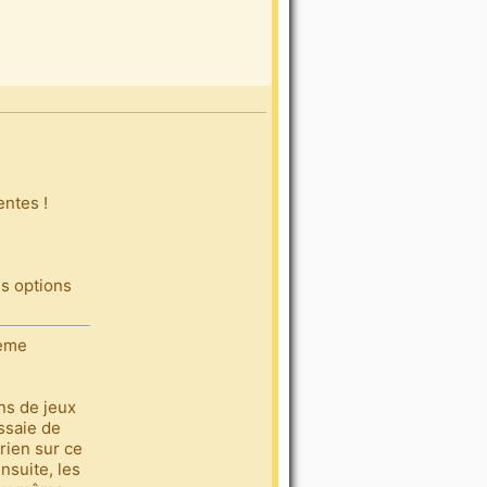
entes !
es options
4ème
ns de jeux
essaie de
rien sur ce
nsuite, les