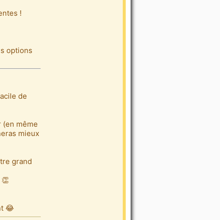
entes !
es options
acile de
er (en même
gneras mieux
tre grand
 👏
t 😂