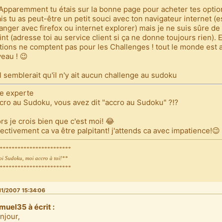
 Apparemment tu étais sur la bonne page pour acheter tes optio
is tu as peut-être un petit souci avec ton navigateur internet (
anger avec firefox ou internet explorer) mais je ne suis sûre de 
int (adresse toi au service client si ça ne donne toujours rien). E
tions ne comptent pas pour les Challenges ! tout le monde est
veau ! 😉
Il semblerait qu'il n'y ait aucun challenge au sudoku
e experte
cro au Sudoku, vous avez dit "accro au Sudoku" ?!?
ors je crois bien que c'est moi! 😂
fectivement ca va être palpitant! j'attends ca avec impatience!😉
************************
oi Sudoku, moi accro à toi!**
************************
11/2007 15:34:06
muel35 à écrit :
njour,