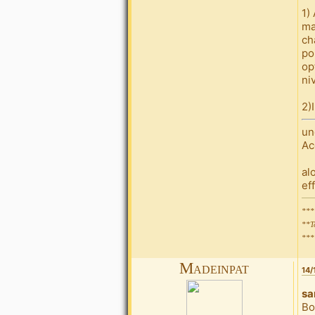
1)
ma
ch
po
op
ni
2)
un
Ac
al
ef
***
**T
***
Madeinpat
14/
sa
Bo