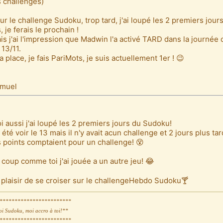
s challenges)
ur le challenge Sudoku, trop tard, j'ai loupé les 2 premiers jours
, je ferais le prochain !
is j'ai l'impression que Madwin l'a activé TARD dans la journée 
 13/11.
la place, je fais PariMots, je suis actuellement 1er ! 😉
+
muel
i aussi j'ai loupé les 2 premiers jours du Sudoku!
ai été voir le 13 mais il n'y avait acun challenge et 2 jours plus tar
s points comptaient pour un challenge! 😵
 coup comme toi j'ai jouée a un autre jeu! 😂
 plaisir de se croiser sur le challengeHebdo Sudoku🍸
************************
oi Sudoku, moi accro à toi!**
************************