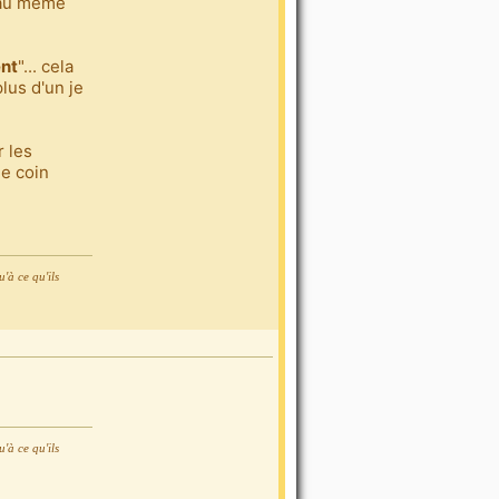
 au même
nt
"... cela
plus d'un je
 les
le coin
'à ce qu'ils
'à ce qu'ils