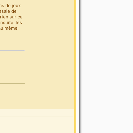
ns de jeux
essaie de
rien sur ce
nsuite, les
 au même