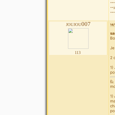
***
**T
***
joujou007
14/
sa
Bo
Je
113
2 
1)
po
🙋
mo
1)
ma
ch
po