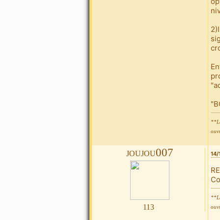
op
ni
2)
si
cr
En
pr
"a
"B
**La
ouvr
joujou007
14/
RE
Co
**La
113
ouvr