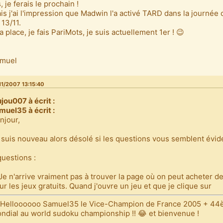
, je ferais le prochain !
is j'ai l'impression que Madwin l'a activé TARD dans la journée 
 13/11.
la place, je fais PariMots, je suis actuellement 1er ! 😉
+
muel
11/2007 13:15:40
ujou007 à écrit :
muel35 à écrit :
njour,
 suis nouveau alors désolé si les questions vous semblent évid
questions :
 Je n'arrive vraiment pas à trouver la page où on peut acheter d
ur les jeux gratuits. Quand j'ouvre un jeu et que je clique sur
 Helloooooo Samuel35 le Vice-Champion de France 2005 + 4
ndial au world sudoku championship !! 😂 et bienvenue !