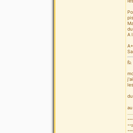
le
Po
pis
Ma
du
A 
A
Sa
🙋
mo
j'
le
du
au
***
**T
***