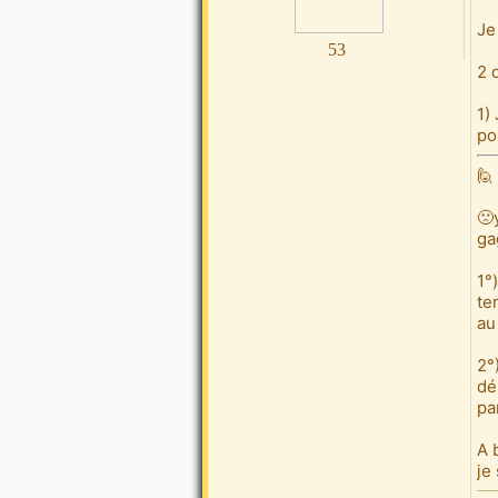
Je
53
2 
1)
po
🙋
🙁
ga
1°
te
au
2°
dé
pa
A 
je