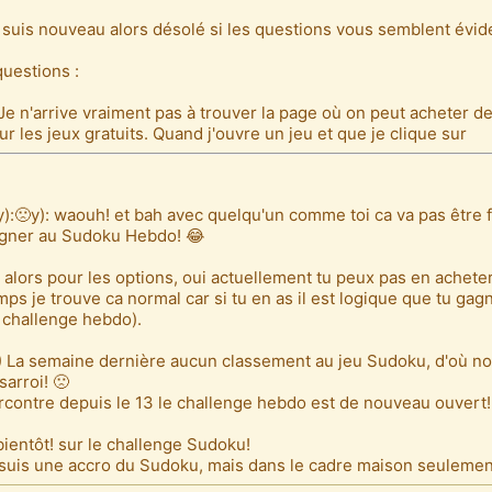
 suis nouveau alors désolé si les questions vous semblent évid
questions :
 Je n'arrive vraiment pas à trouver la page où on peut acheter d
ur les jeux gratuits. Quand j'ouvre un jeu et que je clique sur
y):🙁y): waouh! et bah avec quelqu'un comme toi ca va pas être f
gner au Sudoku Hebdo! 😂
) alors pour les options, oui actuellement tu peux pas en achet
mps je trouve ca normal car si tu en as il est logique que tu ga
 challenge hebdo).
) La semaine dernière aucun classement au jeu Sudoku, d'où no
sarroi! 🙁
rcontre depuis le 13 le challenge hebdo est de nouveau ouvert!
bientôt! sur le challenge Sudoku!
 suis une accro du Sudoku, mais dans le cadre maison seulemen