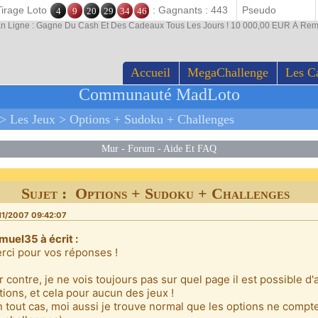
Tirage Loto
: Gagnants : 443
4
9
20
29
34
46
En Ligne : Gagne Du Cash Et Des Cadeaux Tous Les Jours ! 10 000,00 EUR À Rem
Accueil
MegaChallenge
Les C
Communauté MadLoto
>
Les Jeux
>
Options + Sudoku + Challenges
Mur
-
Forum
-
Aide Et FAQ
Sujet : Options + Sudoku + Challenges
11/2007 09:42:07
muel35 à écrit :
rci pour vos réponses !
r contre, je ne vois toujours pas sur quel page il est possible d
tions, et cela pour aucun des jeux !
n tout cas, moi aussi je trouve normal que les options ne compt