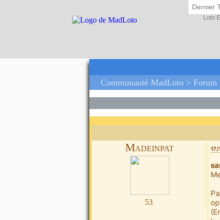
Dernier 
Loto 
Communauté MadLoto >
Forum
Madeinpat
17/
sa
Me
Pa
53
op
(E