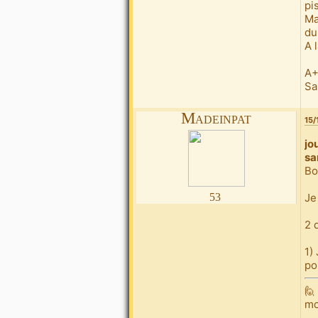
pis
Ma
du
A 
A
Sa
Madeinpat
15/
jo
sa
Bo
53
Je
2 
1)
po
🙋
mo