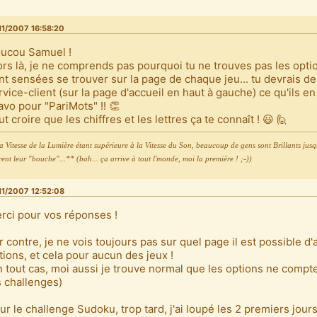
11/2007 16:58:20
ucou Samuel !
ors là, je ne comprends pas pourquoi tu ne trouves pas les option
nt sensées se trouver sur la page de chaque jeu... tu devrais 
rvice-client (sur la page d'accueil en haut à gauche) ce qu'ils e
avo pour "PariMots" !! 👏
ut croire que les chiffres et les lettres ça te connaît ! 😃 🙋
 Vitesse de la Lumière étant supérieure à la Vitesse du Son, beaucoup de gens sont Brillants jusqu
ent leur "bouche"...** (bah... ça arrive à tout l'monde, moi la première ! ;-))
11/2007 12:52:08
rci pour vos réponses !
r contre, je ne vois toujours pas sur quel page il est possible d
tions, et cela pour aucun des jeux !
n tout cas, moi aussi je trouve normal que les options ne compt
s challenges)
ur le challenge Sudoku, trop tard, j'ai loupé les 2 premiers jours