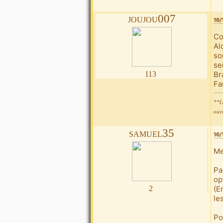
joujou007
16/
Co
Al
so
se
113
Br
Fa
**La
ouvr
samuel35
16/
Me
Pa
op
2
(E
le
Po