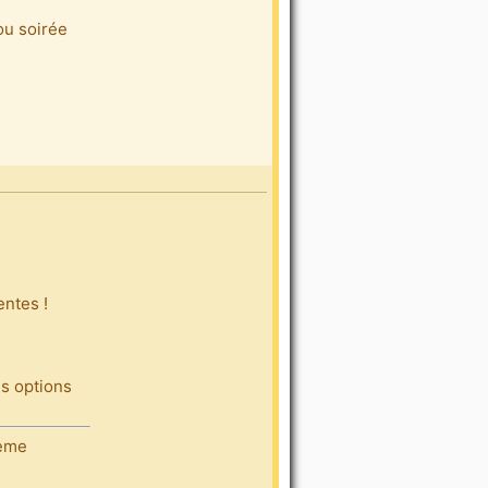
ou soirée
entes !
es options
4ème