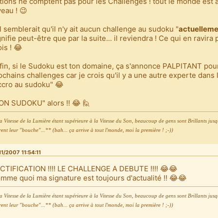
tions ne comptent pas pour les Challenges ! tout le monde est
veau ! 😉
Il semblerait qu'il n'y ait aucun challenge au sudoku "
actuelleme
gnifie peut-être que par la suite... il reviendra ! Ce qui en ravira 
ois ! 😂
fin, si le Sudoku est ton domaine, ça s'annonce PALPITANT pour
ochains challenges car je crois qu'il y a une autre experte dans 
ccro au sudoku" 😂
ON SUDOKU" alors !! 😂 🙋
 Vitesse de la Lumière étant supérieure à la Vitesse du Son, beaucoup de gens sont Brillants jusqu
ent leur "bouche"...** (bah... ça arrive à tout l'monde, moi la première ! ;-))
11/2007 11:54:11
CTIFICATION !!!! LE CHALLENGE A DEBUTE !!!! 😂😂
mme quoi ma signature est toujours d'actualité !! 😂😂
 Vitesse de la Lumière étant supérieure à la Vitesse du Son, beaucoup de gens sont Brillants jusqu
ent leur "bouche"...** (bah... ça arrive à tout l'monde, moi la première ! ;-))