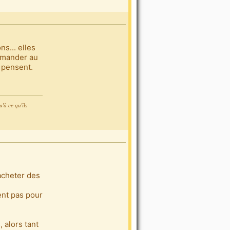
s... elles
demander au
n pensent.
'à ce qu'ils
'acheter des
ent pas pour
, alors tant