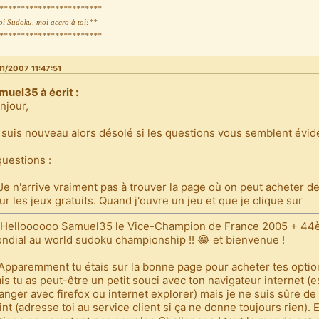
************************
oi Sudoku, moi accro à toi!**
************************
11/2007 11:47:51
muel35 à écrit :
njour,
 suis nouveau alors désolé si les questions vous semblent évid
questions :
 Je n'arrive vraiment pas à trouver la page où on peut acheter d
ur les jeux gratuits. Quand j'ouvre un jeu et que je clique sur
 Helloooooo Samuel35 le Vice-Champion de France 2005 + 4
ndial au world sudoku championship !! 😂 et bienvenue !
 Apparemment tu étais sur la bonne page pour acheter tes optio
is tu as peut-être un petit souci avec ton navigateur internet (
anger avec firefox ou internet explorer) mais je ne suis sûre de 
int (adresse toi au service client si ça ne donne toujours rien). E