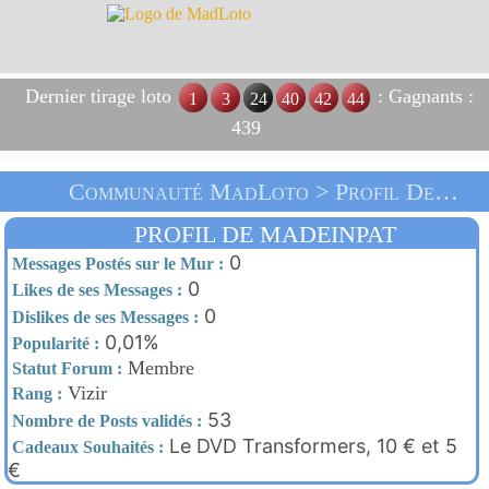
Dernier tirage loto
: Gagnants :
1
3
24
40
42
44
439
Communauté MadLoto > Profil De Madeinpat > Accueil
PROFIL DE MADEINPAT
0
Messages Postés sur le Mur :
0
Likes de ses Messages :
0
Dislikes de ses Messages :
0,01%
Popularité :
Membre
Statut Forum :
Vizir
Rang :
53
Nombre de Posts validés :
Le DVD Transformers, 10 € et 5
Cadeaux Souhaités :
€