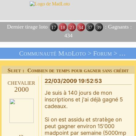
Dernier tirage loto
: Gagnants :
17
18
23
34
37
39
434
Communauté MadLoto >
Forum
>
Les J
Sujet : Combien de temps pour gagner sans crédit
22/03/2009 19:52:53
chevalier
2000
Je suis à 140 jours de mon
inscriptions et j'ai déjà gagné 5
cadeaux.
Si on est assidu et stratège on
peut gagner environ 15'000
madpoint par semaine (5000mp