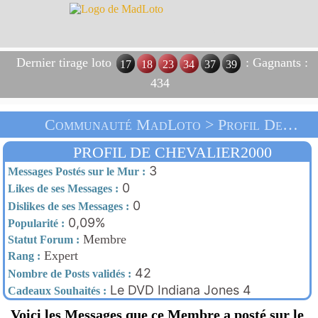
Dernier tirage loto
: Gagnants :
17
18
23
34
37
39
434
Communauté MadLoto > Profil De Chevalier2000 > Accueil
PROFIL DE CHEVALIER2000
3
Messages Postés sur le Mur :
0
Likes de ses Messages :
0
Dislikes de ses Messages :
0,09%
Popularité :
Membre
Statut Forum :
Expert
Rang :
42
Nombre de Posts validés :
Le DVD Indiana Jones 4
Cadeaux Souhaités :
Voici les Messages que ce Membre a posté sur le