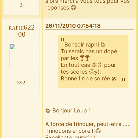
alors merci a vous tous pour vos
3
reponses 😉
26/11/2010 07:54:18
raphi622
00
Bonsoir raphi 🙋
Tu serais pas un dopé
par les 🍸🍸
En tout cas 👏👏 pour
tes scores 🙁y):
Bonne fin de soirée 🎤
392
🙋 Bonjour Loup !
A force de trinquer, peut-être .....
Trinquons encore ! 😂
Excellente journée !