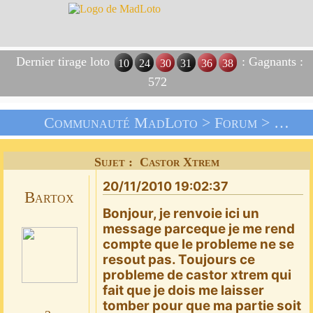
Dernier tirage loto
: Gagnants :
10
24
30
31
36
38
572
Communauté MadLoto >
Forum
>
Les J
Sujet : Castor Xtrem
20/11/2010 19:02:37
Bartox
Bonjour, je renvoie ici un
message parceque je me rend
compte que le probleme ne se
resout pas. Toujours ce
probleme de castor xtrem qui
fait que je dois me laisser
tomber pour que ma partie soit