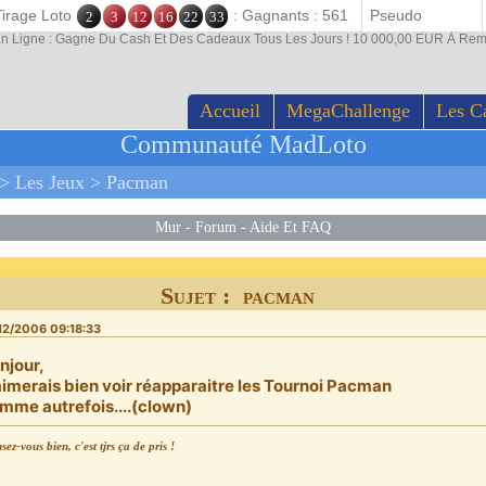
Tirage Loto
: Gagnants : 561
2
3
12
16
22
33
En Ligne : Gagne Du Cash Et Des Cadeaux Tous Les Jours ! 10 000,00 EUR À Rem
Accueil
MegaChallenge
Les C
Communauté MadLoto
>
Les Jeux
>
Pacman
Mur
-
Forum
-
Aide Et FAQ
Sujet : pacman
12/2006 09:18:33
njour,
aimerais bien voir réapparaitre les Tournoi Pacman
mme autrefois....(clown)
ez-vous bien, c'est tjrs ça de pris !