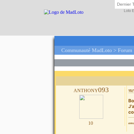
Dernier 
Loto 
Communauté MadLoto >
Forum
anthony093
15/
Bo
J'
co
10
amus