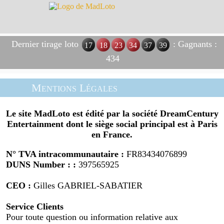
Dernier tirage loto
: Gagnants :
17
18
23
34
37
39
434
Mentions Légales
Le site MadLoto est édité par la société DreamCentury
Entertainment dont le siège social principal est à Paris
en France.
N° TVA intracommunautaire :
FR83434076899
DUNS Number : :
397565925
CEO :
Gilles GABRIEL-SABATIER
Service Clients
Pour toute question ou information relative aux