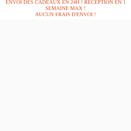
ENVOI DES CADEAUX EN 24H ! RÉCEPTION EN 1
Date de Fin :
21/08/2026 23:59:59
SEMAINE MAX !
AUCUN FRAIS D'ENVOI !