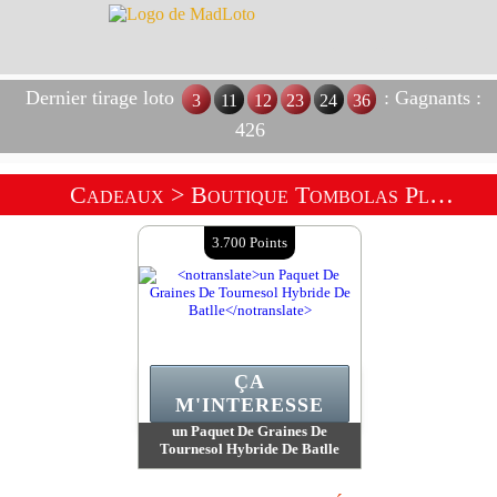
Dernier tirage loto
: Gagnants :
3
11
12
23
24
36
426
Cadeaux
> Boutique Tombolas Plantes Et Jardins
3.700 Points
ÇA
M'INTERESSE
un Paquet De Graines De
Tournesol Hybride De Batlle
Valeur :
3 700 Points
Quantité Disponible :
1