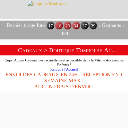
Dernier tirage loto
: Gagnants :
17
18
23
34
37
39
434
Cadeaux
> Boutique Tombolas Accessoires Enfants
Oups, Aucun Cadeau n'est actuellement accessible dans la Vitrine Accessoires
Enfants !
Retour à l'Accueil
ENVOI DES CADEAUX EN 24H ! RÉCEPTION EN 1
SEMAINE MAX !
AUCUN FRAIS D'ENVOI !