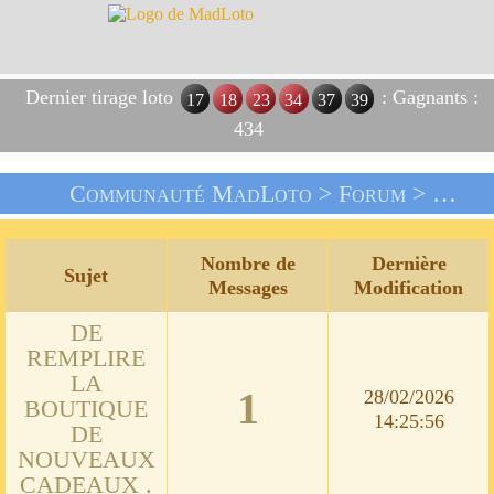
Dernier tirage loto
: Gagnants :
17
18
23
34
37
39
434
Communauté MadLoto >
Forum
> Vos Suggestions !!!
Nombre de
Dernière
Sujet
Messages
Modification
DE
REMPLIRE
LA
1
28/02/2026
BOUTIQUE
14:25:56
DE
NOUVEAUX
CADEAUX .