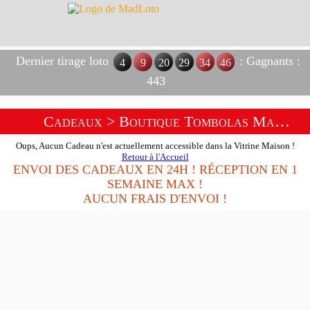
Dernier tirage loto
: Gagnants :
4
9
20
29
34
46
443
Cadeaux
> Boutique Tombolas Maison
Oups, Aucun Cadeau n'est actuellement accessible dans la Vitrine Maison !
Retour à l'Accueil
ENVOI DES CADEAUX EN 24H ! RÉCEPTION EN 1
SEMAINE MAX !
AUCUN FRAIS D'ENVOI !