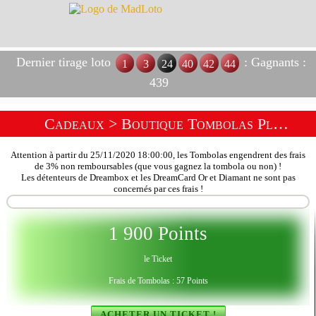
Dernier tirage loto
: Gagnants :
1
3
24
40
42
44
439
Cadeaux
>
Boutique Tombolas Plantes Et Jardins
Attention à partir du 25/11/2020 18:00:00, les Tombolas engendrent des frais
de 3% non remboursables (que vous gagnez la tombola ou non) !
Les détenteurs de Dreambox et les DreamCard Or et Diamant ne sont pas
concernés par ces frais !
1 900 Points
le Ticket
Frais de Tombolas : 57 Points
ACHETER UN TICKET !