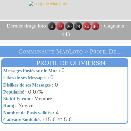
Dernier tirage loto
: Gagnants :
4
9
20
29
34
46
443
Communauté MadLoto > Profil De Oliviers84 > Accueil
PROFIL DE OLIVIERS84
0
Messages Postés sur le Mur :
0
Likes de ses Messages :
0
Dislikes de ses Messages :
0,07%
Popularité :
Membre
Statut Forum :
Novice
Rang :
4
Nombre de Posts validés :
15 € et 5 €
Cadeaux Souhaités :