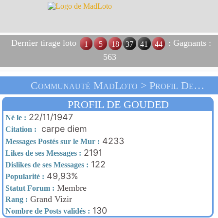
Dernier tirage loto
: Gagnants :
1
5
18
37
41
44
563
Communauté MadLoto > Profil De Gouded > Accueil
PROFIL DE GOUDED
22/11/1947
Né le :
carpe diem
Citation :
4233
Messages Postés sur le Mur :
2191
Likes de ses Messages :
122
Dislikes de ses Messages :
49,93%
Popularité :
Membre
Statut Forum :
Grand Vizir
Rang :
130
Nombre de Posts validés :