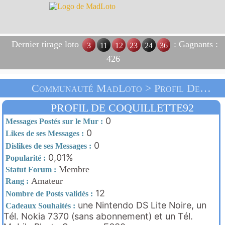
Dernier tirage loto
: Gagnants :
3
11
12
23
24
36
426
Communauté MadLoto > Profil De Coquillette92 > Accueil
PROFIL DE COQUILLETTE92
0
Messages Postés sur le Mur :
0
Likes de ses Messages :
0
Dislikes de ses Messages :
0,01%
Popularité :
Membre
Statut Forum :
Amateur
Rang :
12
Nombre de Posts validés :
une Nintendo DS Lite Noire, un
Cadeaux Souhaités :
Tél. Nokia 7370 (sans abonnement) et un Tél.