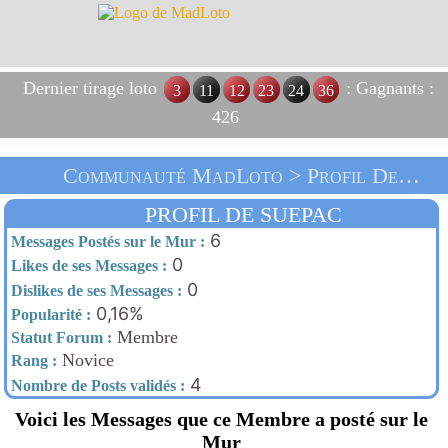
Dernier tirage loto
: Gagnants :
3
11
12
23
24
36
426
Communauté MadLoto > Profil De Suepac > Accueil
PROFIL DE SUEPAC
6
Messages Postés sur le Mur :
0
Likes de ses Messages :
0
Dislikes de ses Messages :
0,16%
Popularité :
Membre
Statut Forum :
Novice
Rang :
4
Nombre de Posts validés :
Voici les Messages que ce Membre a posté sur le
Mur