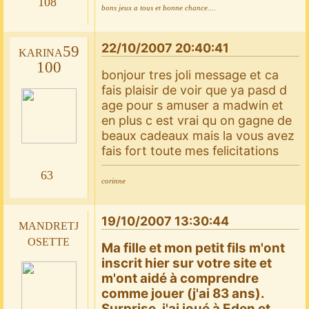
108
bons jeux a tous et bonne chance....
22/10/2007 20:40:41
karina59
100
bonjour tres joli message et ca
fais plaisir de voir que ya pasd d
age pour s amuser a madwin et
en plus c est vrai qu on gagne de
beaux cadeaux mais la vous avez
fais fort toute mes felicitations
63
corinne
19/10/2007 13:30:44
mandretj
osette
Ma fille et mon petit fils m'ont
inscrit hier sur votre site et
m'ont aidé à comprendre
comme jouer (j'ai 83 ans).
Surprise, j'ai joué à Eden et