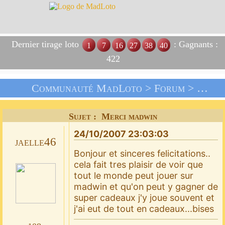
Dernier tirage loto
: Gagnants :
1
7
16
27
38
40
422
Communauté MadLoto >
Forum
>
Livre
Sujet : Merci madwin
24/10/2007 23:03:03
jaelle46
Bonjour et sinceres felicitations..
cela fait tres plaisir de voir que
tout le monde peut jouer sur
madwin et qu'on peut y gagner de
super cadeaux j'y joue souvent et
j'ai eut de tout en cadeaux...bises