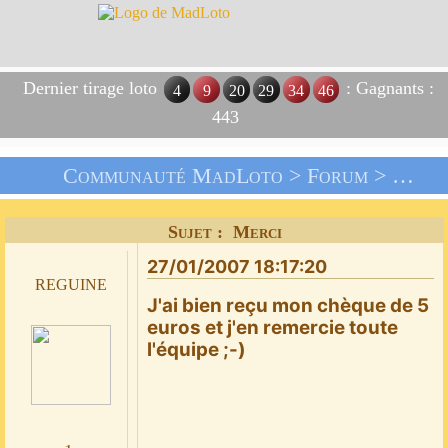
Dernier tirage loto
: Gagnants :
4
9
20
29
34
46
443
Communauté MadLoto >
Forum
>
Livre
Sujet : Merci
27/01/2007 18:17:20
reguine
J'ai bien reçu mon chèque de 5
euros et j'en remercie toute
l'équipe ;-)