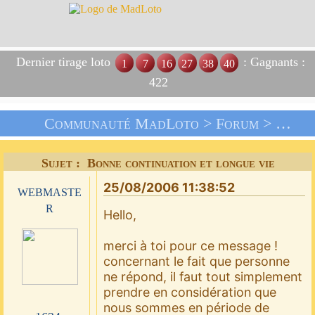
Dernier tirage loto
: Gagnants :
1
7
16
27
38
40
422
Communauté MadLoto >
Forum
>
Livre
Sujet : Bonne continuation et longue vie
25/08/2006 11:38:52
webmaste
r
Hello,
merci à toi pour ce message !
concernant le fait que personne
ne répond, il faut tout simplement
prendre en considération que
nous sommes en période de