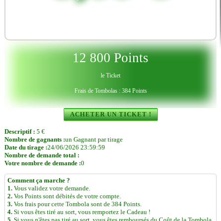
12 800 Points
le Ticket
Frais de Tombolas : 384 Points
ACHETER UN TICKET !
Descriptif :
5 €
Nombre de gagnants :
un Gagnant par tirage
Date du tirage :
24/06/2026 23:59:59
Nombre de demande total :
Votre nombre de demande :
0
Comment ça marche ?
1.
Vous validez votre demande.
2.
Vos Points sont débités de votre compte.
3.
Vos frais pour cette Tombola sont de 384 Points.
4.
Si vous êtes tiré au sort, vous remportez le Cadeau !
5.
Si vous n'êtes pas tiré au sort, vous êtes remboursés du Coût de la Tombola