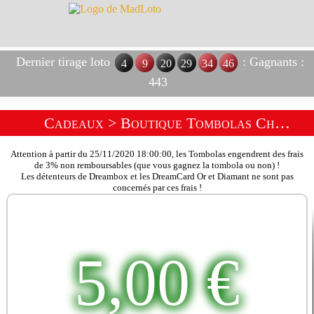
Dernier tirage loto
: Gagnants :
4
9
20
29
34
46
443
Cadeaux
>
Boutique Tombolas Chèques
Attention à partir du 25/11/2020 18:00:00, les Tombolas engendrent des frais
de 3% non remboursables (que vous gagnez la tombola ou non) !
Les détenteurs de Dreambox et les DreamCard Or et Diamant ne sont pas
concernés par ces frais !
5,00 €